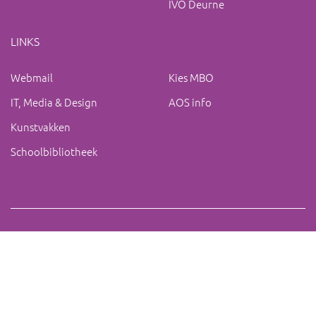
IVO Deurne
LINKS
Webmail
Kies MBO
IT, Media & Design
AOS info
Kunstvakken
Schoolbibliotheek
Copyright 2019 IVO Deurne |
|
ac@ivo-deurne.nl
Cookies
intrekken