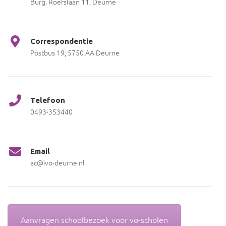
Burg. Roefslaan 11, Deurne
Correspondentie
Postbus 19, 5750 AA Deurne
Telefoon
0493-353440
Email
ac@ivo-deurne.nl
Aanvragen schoolbezoek voor vo-scholen