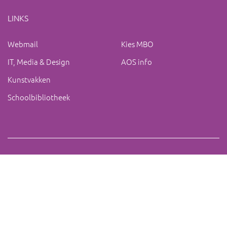
LINKS
Webmail
Kies MBO
IT, Media & Design
AOS info
Kunstvakken
Schoolbibliotheek
Copyright 2019 IVO Deurne |
|
ac@ivo-deurne.nl
Cookies
intrekken