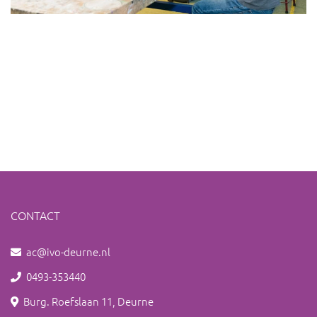
CONTACT
ac@ivo-deurne.nl
0493-353440
Burg. Roefslaan 11, Deurne