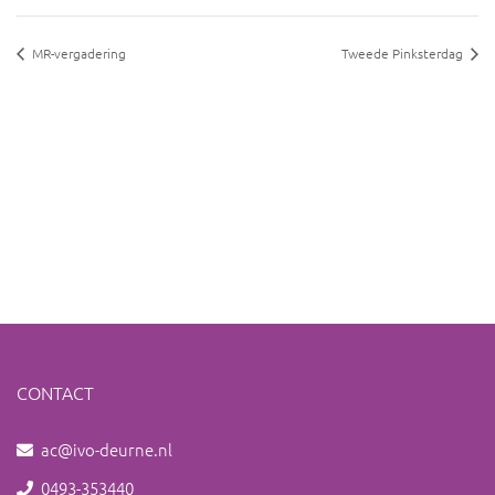
MR-vergadering
Tweede Pinksterdag
CONTACT
ac@ivo-deurne.nl
0493-353440