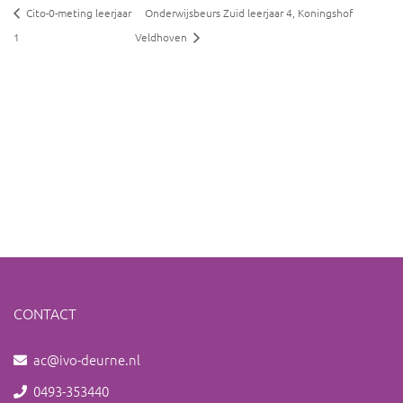
Cito-0-meting leerjaar
Onderwijsbeurs Zuid leerjaar 4, Koningshof
1
Veldhoven
CONTACT
ac@ivo-deurne.nl
0493-353440