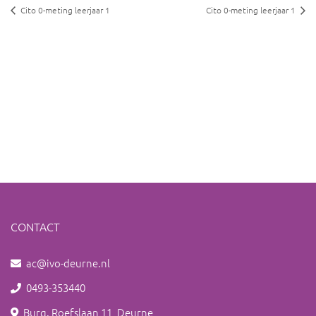
Cito 0-meting leerjaar 1
Cito 0-meting leerjaar 1
CONTACT
ac@ivo-deurne.nl
0493-353440
Burg. Roefslaan 11, Deurne