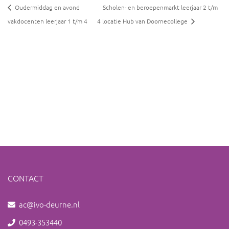
Oudermiddag en avond
Scholen- en beroepenmarkt leerjaar 2 t/m
vakdocenten leerjaar 1 t/m 4
4 locatie Hub van Doornecollege
CONTACT
ac@ivo-deurne.nl
0493-353440