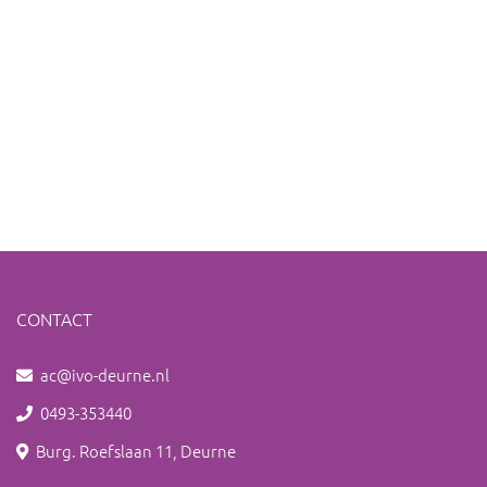
CONTACT
ac@ivo-deurne.nl
0493-353440
Burg. Roefslaan 11, Deurne