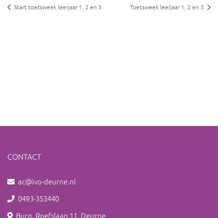
Start toetsweek leerjaar 1, 2 en 3
Toetsweek leerjaar 1, 2 en 3
CONTACT
ac@ivo-deurne.nl
0493-353440
Burg. Roefslaan 11, Deurne