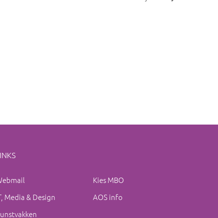
INKS
ebmail
Kies MBO
T, Media & Design
AOS info
unstvakken