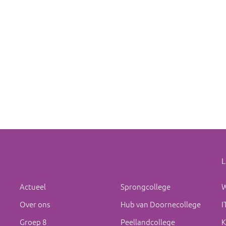
L
Actueel
Sprongcollege
W
Over ons
Hub van Doornecollege
I
Groep 8
Peellandcollege
K