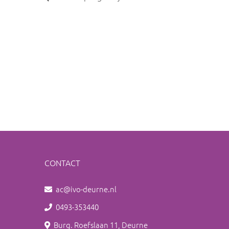
CONTACT
ac@ivo-deurne.nl
0493-353440
Burg. Roefslaan 11, Deurne