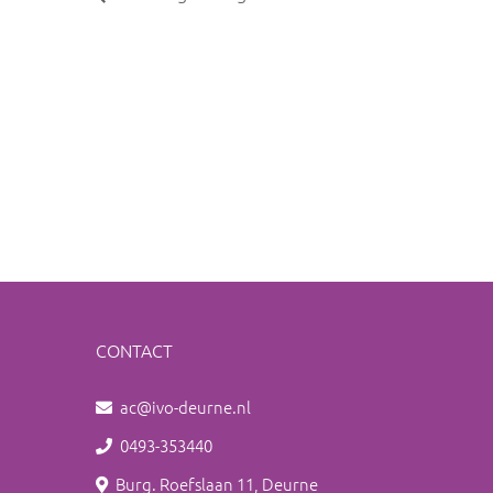
CONTACT
ac@ivo-deurne.nl
0493-353440
Burg. Roefslaan 11, Deurne