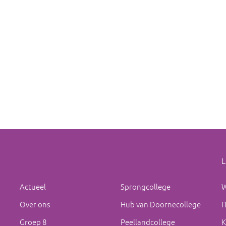
L
Actueel
Sprongcollege
W
Over ons
Hub van Doornecollege
I
Groep 8
Peellandcollege
K