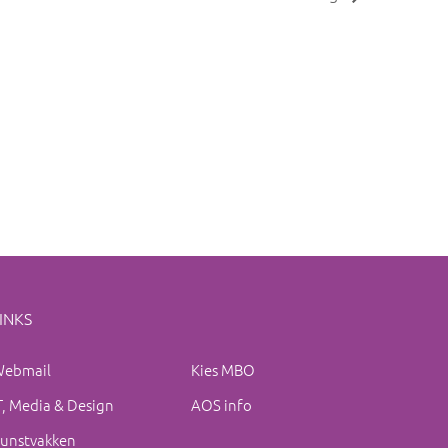
INKS
ebmail
Kies MBO
T, Media & Design
AOS info
unstvakken