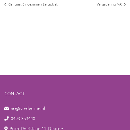
Centraal Eindexamen 2e tijdvak
Vergadering MR
CONTACT
ac@ivo-deurne.nl
0493-353440
Burg. Roefslaan 11, Deurne