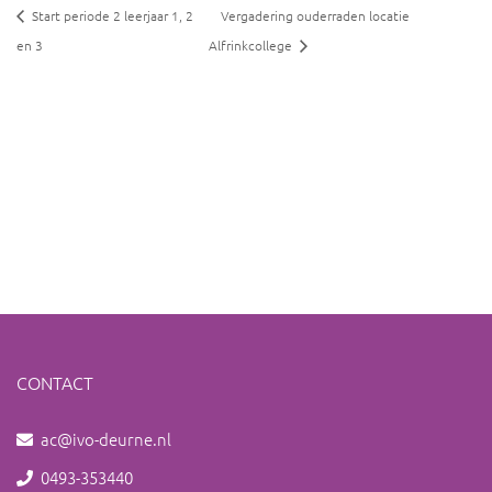
Start periode 2 leerjaar 1, 2
Vergadering ouderraden locatie
en 3
Alfrinkcollege
CONTACT
ac@ivo-deurne.nl
0493-353440