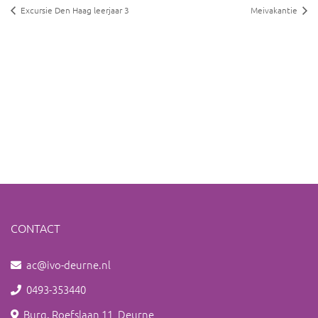
Excursie Den Haag leerjaar 3
Meivakantie
CONTACT
ac@ivo-deurne.nl
0493-353440
Burg. Roefslaan 11, Deurne