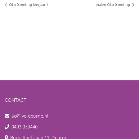
Cito 0-meting leerjaar 1
Inhalen Cito 0-meting
CONTACT
ac@ivo-deurne.nl
0493-353440
Burg. Roefslaan 11, Deurne