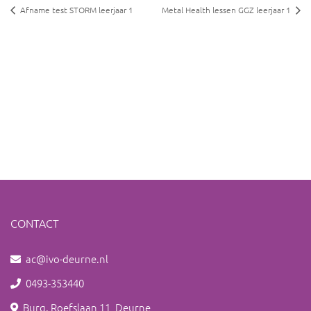
Afname test STORM leerjaar 1
Metal Health lessen GGZ leerjaar 1
CONTACT
ac@ivo-deurne.nl
0493-353440
Burg. Roefslaan 11, Deurne