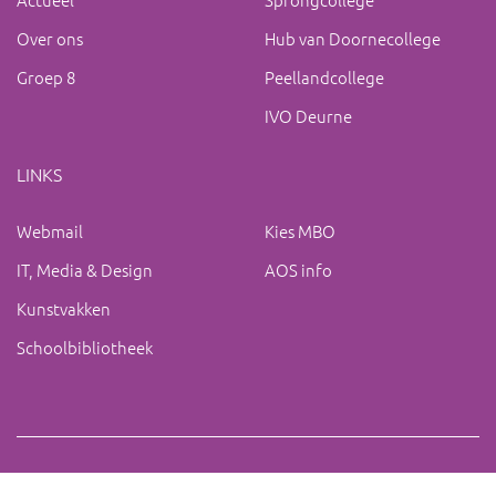
Over ons
Hub van Doornecollege
Groep 8
Peellandcollege
IVO Deurne
LINKS
Webmail
Kies MBO
IT, Media & Design
AOS info
Kunstvakken
Schoolbibliotheek
Copyright 2019 IVO Deurne |
|
ac@ivo-deurne.nl
Cookies