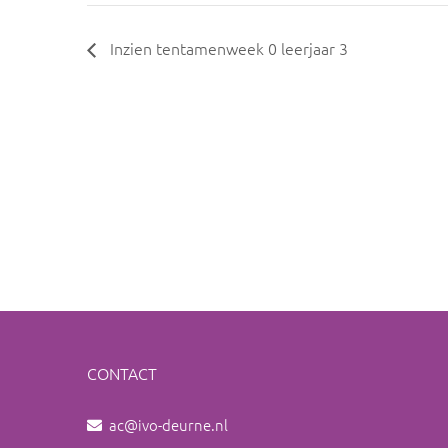
Inzien tentamenweek 0 leerjaar 3
CONTACT
ac@ivo-deurne.nl