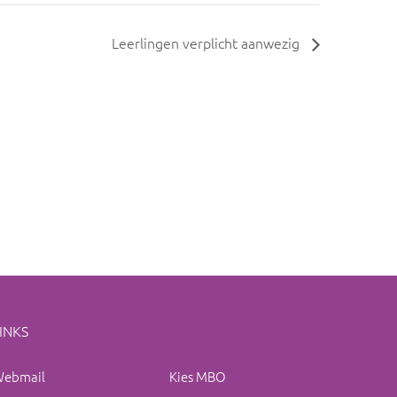
Leerlingen verplicht aanwezig
INKS
ebmail
Kies MBO