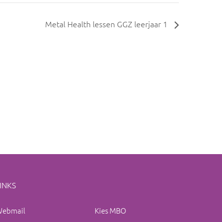
Metal Health lessen GGZ leerjaar 1
INKS
ebmail
Kies MBO