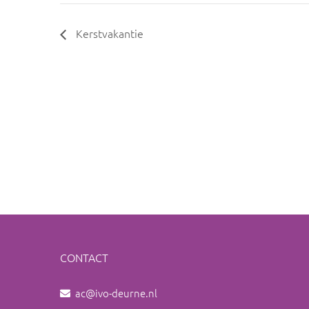
Kerstvakantie
CONTACT
ac@ivo-deurne.nl