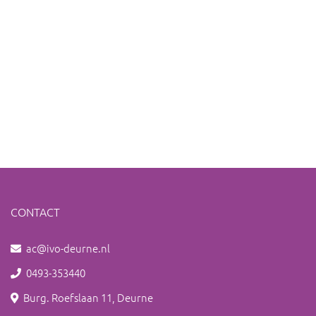
CONTACT
ac@ivo-deurne.nl
0493-353440
Burg. Roefslaan 11, Deurne