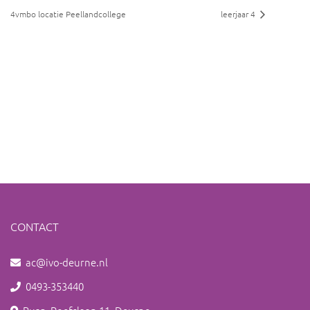
4vmbo locatie Peellandcollege
leerjaar 4
CONTACT
ac@ivo-deurne.nl
0493-353440