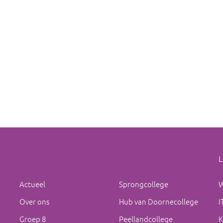
L
Actueel
Sprongcollege
W
Over ons
Hub van Doornecollege
I
Groep 8
Peellandcollege
K