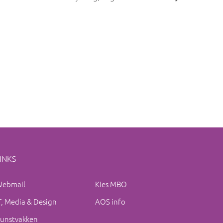
INKS
ebmail
Kies MBO
T, Media & Design
AOS info
unstvakken