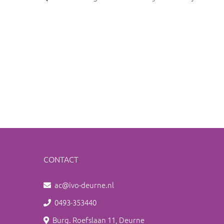
CONTACT
ac@ivo-deurne.nl
0493-353440
Burg. Roefslaan 11, Deurne