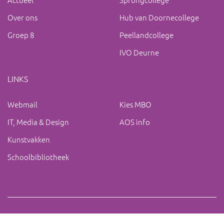
Over ons
Hub van Doornecollege
Groep 8
Peellandcollege
IVO Deurne
LINKS
Webmail
Kies MBO
IT, Media & Design
AOS info
Kunstvakken
Schoolbibliotheek
Copyright 2019 IVO Deurne |
|
ac@ivo-deurne.nl
Cookies