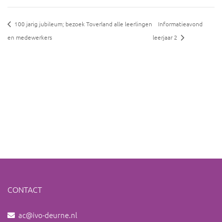
100 jarig jubileum; bezoek Toverland alle leerlingen
Informatieavond
en medewerkers
leerjaar 2
CONTACT
ac@ivo-deurne.nl