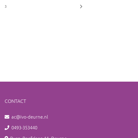
3
CONTACT
ac@ivo-deurne.nl
0493-353440