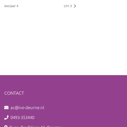
leerjaar 4
t/m 3
CONTACT
ac@ivo-deurne.nl
0493-353440