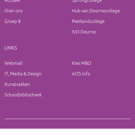
Over ons
Hub van Doornecollege
Groep 8
Peellandcollege
IVO Deurne
LINKS
Webmail
Kies MBO
IT, Media & Design
AOS info
Kunstvakken
Schoolbibliotheek
Copyright 2019 IVO Deurne |
|
ac@ivo-deurne.nl
Cookies