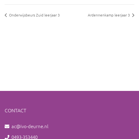
Onderwijsbeurs Zuid leerjaar 3
Ardennenkamp leerjaar 3
CONTACT
ac@ivo-deurne.nl
0493-353440