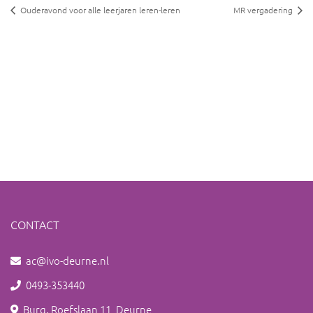
Ouderavond voor alle leerjaren leren-leren
MR vergadering
CONTACT
ac@ivo-deurne.nl
0493-353440
Burg. Roefslaan 11, Deurne