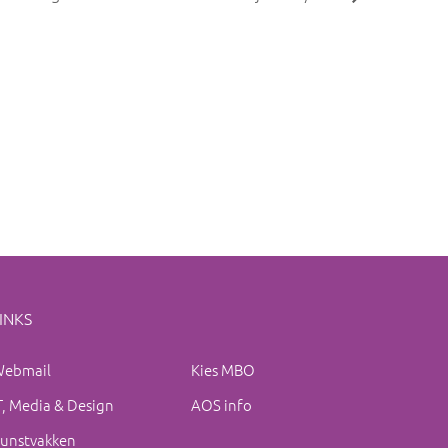
INKS
ebmail
Kies MBO
T, Media & Design
AOS info
unstvakken