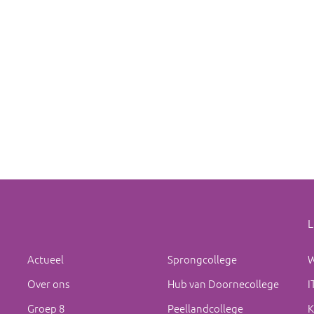
L
Actueel
Sprongcollege
W
Over ons
Hub van Doornecollege
I
Groep 8
Peellandcollege
K