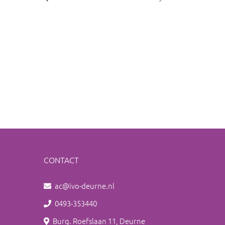
CONTACT
ac@ivo-deurne.nl
0493-353440
Burg. Roefslaan 11, Deurne