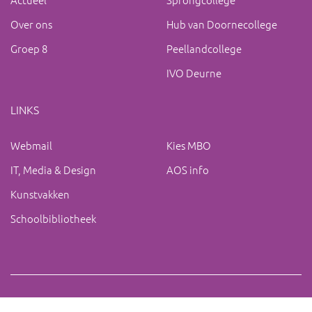
Over ons
Hub van Doornecollege
Groep 8
Peellandcollege
IVO Deurne
LINKS
Webmail
Kies MBO
IT, Media & Design
AOS info
Kunstvakken
Schoolbibliotheek
Copyright 2019 IVO Deurne |
|
ac@ivo-deurne.nl
Cookies